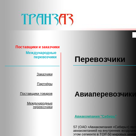
Поставщики и заказчики
Международные
перевозчики
Перевозчики
Заказчики
Партнёры
Авиаперевозчик
Поставщики товаров
Международные
перевозчики
Авиакомпания "Сибирь"
S7 (ОАО «Авиакомпания «Сибирь») явл
авиакомпанией на внутренних воздушны
этом сегменте в ТОР-50 мировых авиап