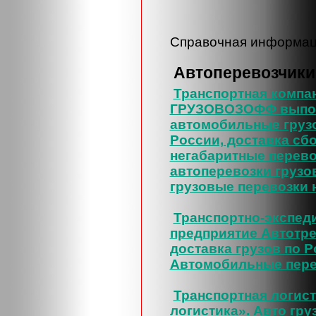
Справочная информац
Автоперевозчики
Транспортная компа
ГРУЗОВОЗОФФ выпо
автомобильные груз
России, доставка сб
негабаритные перево
автоперевозки грузо
грузовые перевозки 
Транспортно-экспед
предприятие Автотре
доставка грузов по Ро
Автомобильные пере
Транспортная логис
логистика». Авто гру