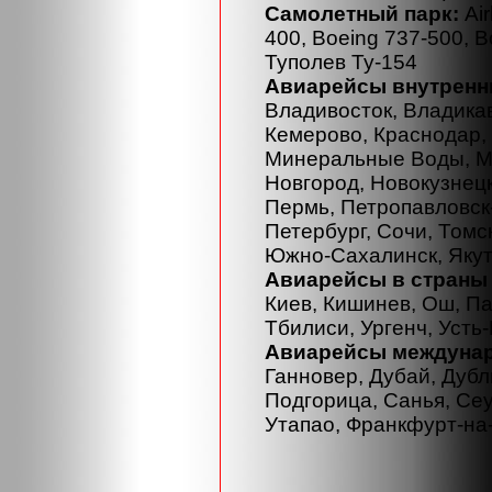
Самолетный парк:
Air
400, Boeing 737-500, 
Туполев Ту-154
Авиарейсы внутренн
Владивосток, Владикав
Кемерово, Краснодар, 
Минеральные Воды, М
Новгород, Новокузнецк
Пермь, Петропавловск-
Петербург, Сочи, Томск
Южно-Сахалинск, Якут
Авиарейсы в страны
Киев, Кишинев, Ош, П
Тбилиси, Ургенч, Усть
Авиарейсы междуна
Ганновер, Дубай, Дубл
Подгорица, Санья, Сеу
Утапао, Франкфурт-на