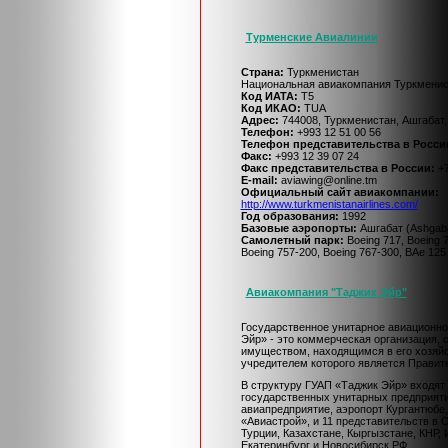
Турменские Авиалинии
Страна:
Туркменистан
Национальная авиакомпания Туркменис
Код ИАТА:
T5
Код ИКАО:
TUA
Адрес:
744008, Туркменистан, Ашгабат,
Телефон:
+993 12 51 00 56
Телефон представительства в Росси
Факс:
+993 12 39 07 24
Факс представительства в России:
+7
E-mail:
aviawing@online.tm
Официальный cайт авиакомпании:
http://www.turkmenistanairlines.com/
Год образования:
1992
Базовые аэропорты:
Ашгабат (Ashgaba
Самолетный парк:
Boeing 717, Boeing 7
Boeing 757-200, Boeing 767-300, BAe 125
Авиакомпания "Таджик Эйр"
Государственное унитарное авиационно
Эйр» - это коммерческая организация,
имуществом, находящимся в его хозяй
учредителем которого является Правит
В структуру ГУАП «Таджик Эйр» входят
государственных унитарных предприяти
авиапредприятие, аэропорт Кургантюбе,
«Авиастрой», и 11 представительств в 
Турции, Казахстане, Кыргызстане, КНР, 
Екатеринбург и Новосибирск РФ.