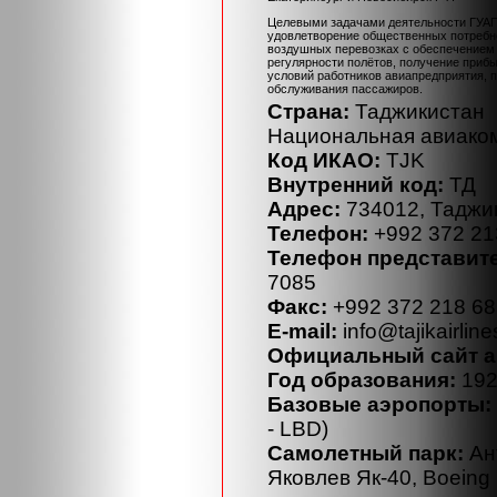
Целевыми задачами деятельности ГУАП
удовлетворение общественных потребн
воздушных перевозках с обеспечением 
регулярности полётов, получение приб
условий работников авиапредприятия, 
обслуживания пассажиров.
Страна:
Таджикистан
Национальная авиако
Код ИКАО:
TJK
Внутренний код:
ТД
Адрес:
734012, Таджик
Телефон:
+992 372 21
Телефон представите
7085
Факс:
+992 372 218 68
E-mail:
info@tajikairlin
Официальный cайт а
Год образования:
192
Базовые аэропорты:
- LBD)
Самолетный парк:
Ант
Яковлев Як-40, Boeing