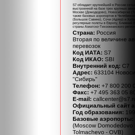
S7 обладает крупнейшей в России сеть
выстроенной на базе трех крупных ави
Москве (Домодедово), Новосибирске (То
также базовых аэропортов в Челябинск
(Большое Савино), Сочи (Адлер) и Хаба
регулярные полеты в Европу, Ближний 
страны Азиатско-Тихоокеанского регион
Страна:
Россия
Вторая по величине а
перевозок
Код ИАТА:
S7
Код ИКАО:
SBI
Внутренний код:
С7
Адрес:
633104 Новосиб
"Сибирь"
Телефон:
+7 800 200 
Факс:
+7 495 363 05 8
E-mail:
callcenter@s7.r
Официальный cайт а
Год образования:
199
Базовые аэропорты:
(Moscow Domodedovo -
Tolmachevo - OVB)