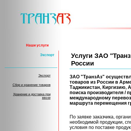
Наши услуги
Услуги
ЗАО "Транз
Экспорт
России
Экспорт
ЗАО "ТранзАз"
осуществля
товаров из России в Арм
Сбор и хранение товаров
Таджикистан, Киргизию, 
поиска производителя / п
Хранение и доставка при
международному перевоз
ввозе
маршрута перемещения г
По заявке заказчика, орган
необходимой продукции, с
условия по поставке продук